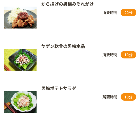
から揚げの男梅みぞれがけ
所要時間
20分
ヤゲン軟骨の男梅水晶
所要時間
10分
男梅ポテトサラダ
所要時間
10分