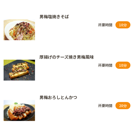
男梅塩焼きそば
所要時間
10分
厚揚げのチーズ焼き男梅風味
所要時間
10分
男梅おろしとんかつ
所要時間
20分