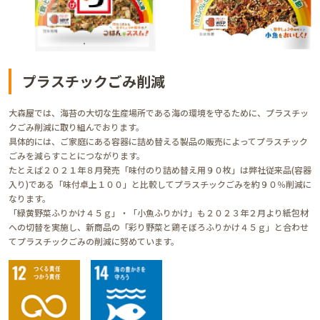
プラスチックごみ削減
大森屋では、海苔の大切な生産場所である海の環境を守るために、プラスチッ
クごみ削減に取り組んでおります。
具体的には、ご家庭にある容器に詰め替える製品の販売によってプラスチック
ごみを減らすことにつながります。
たとえば２０２１年８月発売「味付のり詰め替え用９０枚」は弊社従来品(容器
入り)である「味付卓上１００」と比較してプラスチックごみを約９０％削減に
なります。
「緑黄野菜ふりかけ４５ｇ」・「小魚ふりかけ」も２０２３年２月より紙包材
への切替を実施し、新商品の「彩り野菜と鶏そぼろふりかけ４５ｇ」と合わせ
てプラスチックごみの削減に努めています。