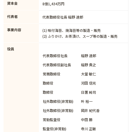
資本金
8億1,434万円
代表者
代表取締役社長 稲野 達郎
事業内容
(1) 味付海苔、焼海苔等の製造・販売
(2) ふりかけ、お茶漬け、スープ等の製造・販売
役員
代表取締役社長
稲野 達郎
代表取締役副社長
稲野 貴之
常務取締役
大當 敏仁
取締役
河田 信光
取締役
日置 純司
社外取締役(非常勤)
叶 裕一
社外取締役(非常勤)
岡井 紀代香
常勤監査役
中田 勝
監査役(非常勤)
寺川 正敏