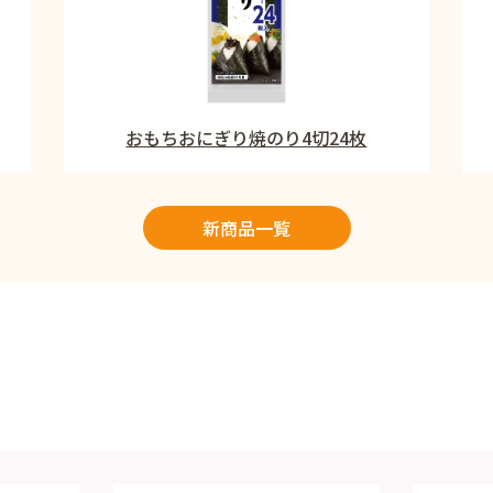
おもちおにぎり焼のり4切24枚
新商品一覧