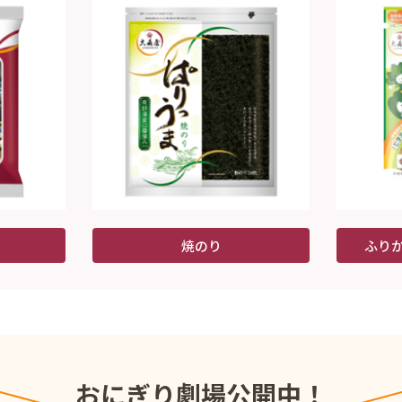
焼のり
ふり
おにぎり劇場公開中！