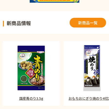
新商品情報
新商品一覧
国産青のり3.5g
おもちおにぎり焼のり4切