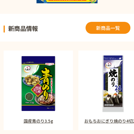
新商品情報
新商品一覧
国産青のり3.5g
おもちおにぎり焼のり4切