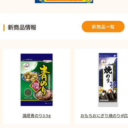
新商品情報
新商品一覧
国産青のり3.5g
おもちおにぎり焼のり4切