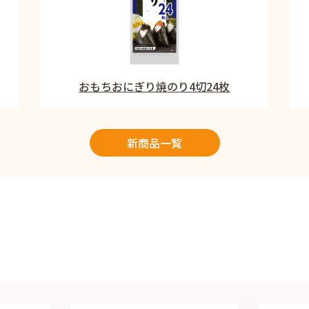
おもちおにぎり焼のり4切24枚
新商品一覧