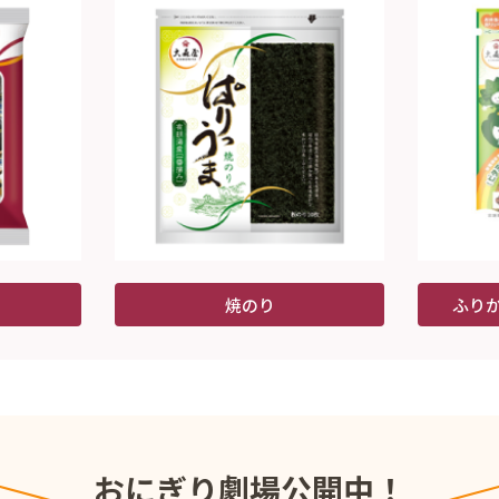
焼のり
ふり
おにぎり劇場公開中！