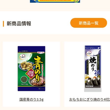
新商品情報
新商品一覧
国産青のり3.5g
おもちおにぎり焼のり4切