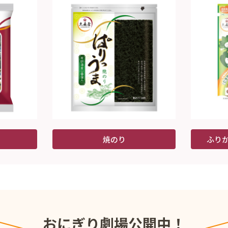
焼のり
ふり
おにぎり劇場公開中！