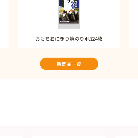
おもちおにぎり焼のり4切24枚
新商品一覧