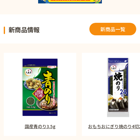
新商品情報
新商品一覧
国産青のり3.5g
おもちおにぎり焼のり4切