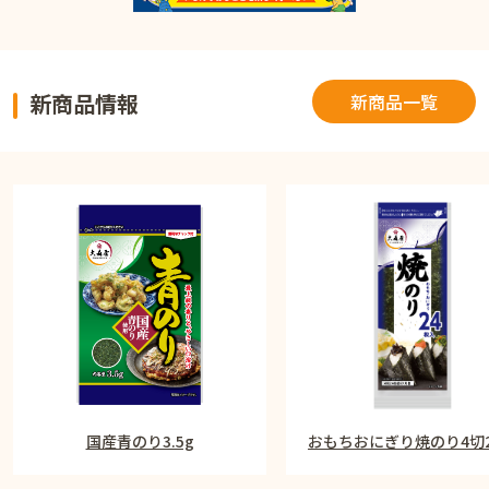
新商品情報
新商品一覧
国産青のり3.5g
おもちおにぎり焼のり4切