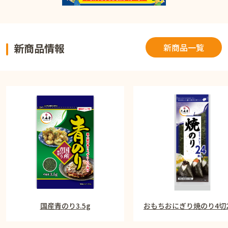
新商品情報
新商品一覧
国産青のり3.5g
おもちおにぎり焼のり4切