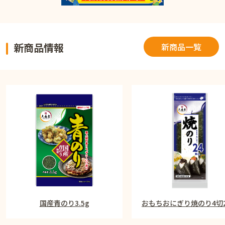
新商品情報
新商品一覧
国産青のり3.5g
おもちおにぎり焼のり4切