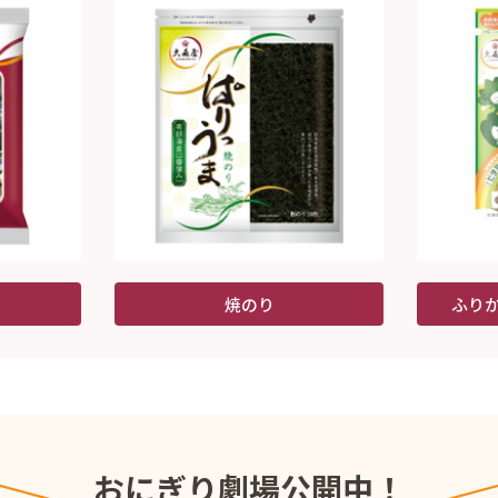
焼のり
ふり
おにぎり劇場公開中！