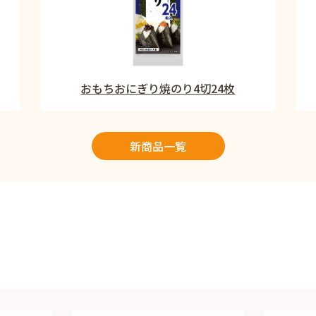
おもちおにぎり焼のり4切24枚
新商品一覧