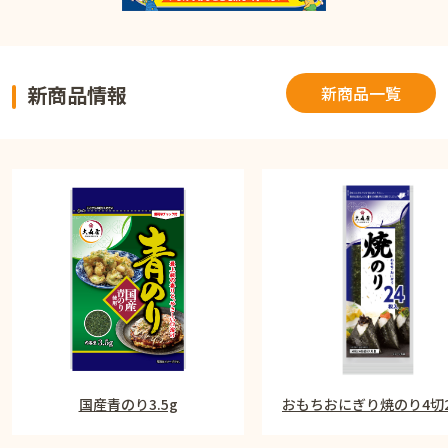
新商品情報
新商品一覧
国産青のり3.5g
おもちおにぎり焼のり4切