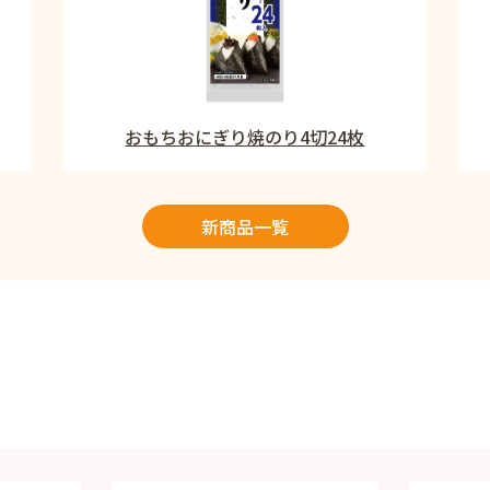
おもちおにぎり焼のり4切24枚
新商品一覧