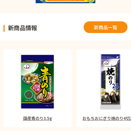
新商品情報
新商品一覧
国産青のり3.5g
おもちおにぎり焼のり4切