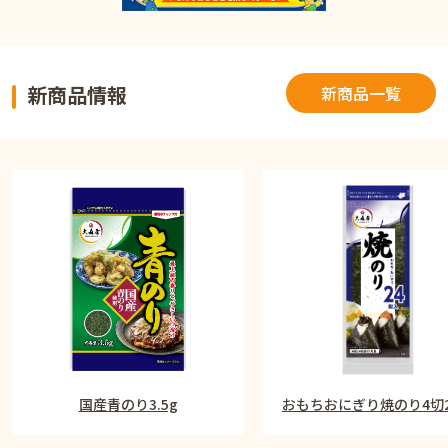
新商品情報
新商品一覧
国産青のり3.5g
おもちおにぎり焼のり4切