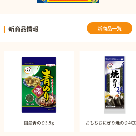
新商品情報
新商品一覧
国産青のり3.5g
おもちおにぎり焼のり4切