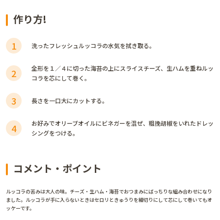
作り方!
1
洗ったフレッシュルッコラの水気を拭き取る｡
全形を１／４に切った海苔の上にスライスチーズ、生ハムを重ねルッ
2
コラを芯にして巻く｡
3
長さを一口大にカットする｡
お好みでオリーブオイルにビネガーを混ぜ、粗挽胡椒をいれたドレッ
4
シングをつける。
コメント・ポイント
ルッコラの苦みは大人の味。チーズ・生ハム・海苔でおつまみにばっちりな組み合わせになり
ました。ルッコラが手に入らないときはセロリときゅうりを細切りにして芯にして巻いてもオ
ッケーです。