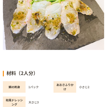
材料（2人分）
あおさふりか
鯛の刺身
1パック
小さじ2
け
和風ドレッシ
大さじ3
ング