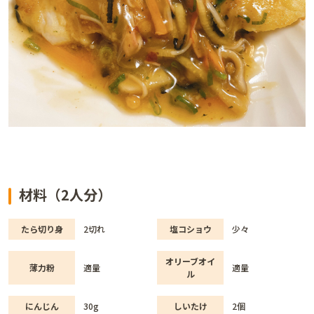
材料（2人分）
たら切り身
2切れ
塩コショウ
少々
オリーブオイ
薄力粉
適量
適量
ル
にんじん
30g
しいたけ
2個