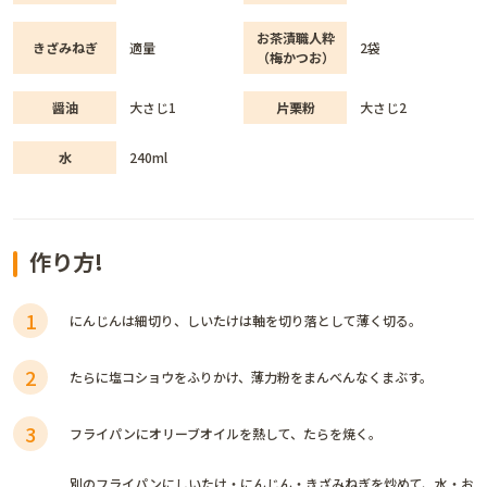
お茶漬職人粋
きざみねぎ
適量
2袋
（梅かつお）
醤油
大さじ1
片栗粉
大さじ2
水
240ml
作り方!
1
にんじんは細切り、しいたけは軸を切り落として薄く切る。
2
たらに塩コショウをふりかけ、薄力粉をまんべんなくまぶす。
3
フライパンにオリーブオイルを熱して、たらを焼く。
別のフライパンにしいたけ・にんじん・きざみねぎを炒めて、水・お