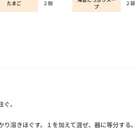
たまご
２個
２袋
プ
注ぐ。
かり溶きほぐす。１を加えて混ぜ、器に等分する