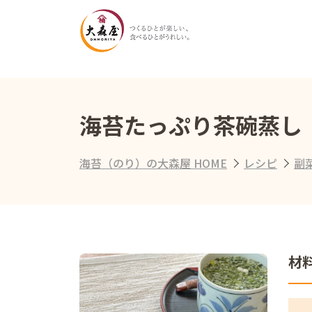
海苔たっぷり茶碗蒸し
海苔（のり）の大森屋 HOME
レシピ
副
材