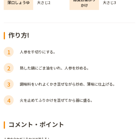
薄口しょうゆ
大さじ2
大さじ3
かけ
作り方!
1
人参を千切りにする。
2
熱した鍋にごま油をいれ、人参を炒める。
3
調味料をいれよくかき混ぜながら炒め、薄味に仕上げる。
4
火を止めてふりかけを混ぜてから器に盛る。
コメント・ポイント
人参のクセがふりかけで消える！