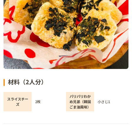
材料（2人分）
パリパリわか
スライスチー
2枚
め兄弟（韓国
小さじ1
ズ
ごま油風味）