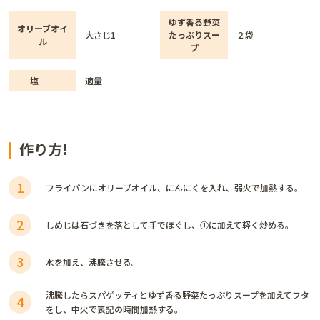
ゆず香る野菜
オリーブオイ
大さじ1
たっぷりスー
２袋
ル
プ
塩
適量
作り方!
1
フライパンにオリーブオイル、にんにくを入れ、弱火で加熱する。
2
しめじは石づきを落として手でほぐし、①に加えて軽く炒める。
3
水を加え、沸騰させる。
沸騰したらスパゲッティとゆず香る野菜たっぷりスープを加えてフタ
4
をし、中火で表記の時間加熱する。