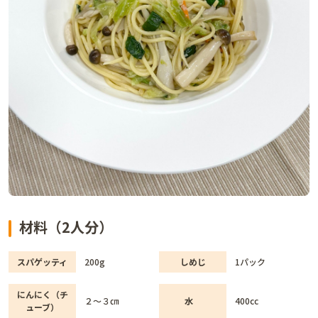
材料（2人分）
スパゲッティ
200g
しめじ
1パック
にんにく（チ
２～３㎝
水
400cc
ューブ）