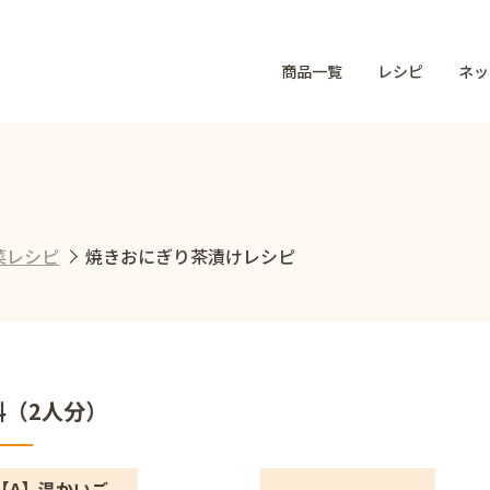
商品一覧
レシピ
ネッ
菜レシピ
焼きおにぎり茶漬けレシピ
料（2人分）
【A】温かいご