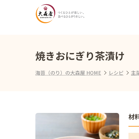
焼きおにぎり茶漬け
海苔（のり）の大森屋 HOME
レシピ
主
材