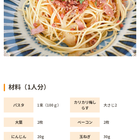
材料（1人分）
カリカリ梅し
パスタ
1束（100ｇ）
大さじ2
らす
大葉
2枚
ベーコン
2枚
にんじん
20g
玉ねぎ
30g