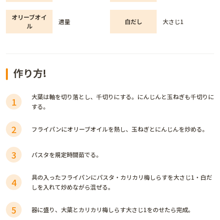
オリーブオイ
適量
白だし
大さじ1
ル
作り方!
大葉は軸を切り落とし、千切りにする。にんじんと玉ねぎも千切りに
1
する。
2
フライパンにオリーブオイルを熱し、玉ねぎとにんじんを炒める。
3
パスタを規定時間茹でる。
具の入ったフライパンにパスタ・カリカリ梅しらすを大さじ1・白だ
4
しを入れて炒めながら混ぜる。
5
器に盛り、大葉とカリカリ梅しらす大さじ1をのせたら完成。