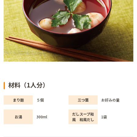
材料（1人分）
まり麩
５個
三つ葉
お好みの量
だしスープ和
お湯
300ml
1袋
風 和風だし