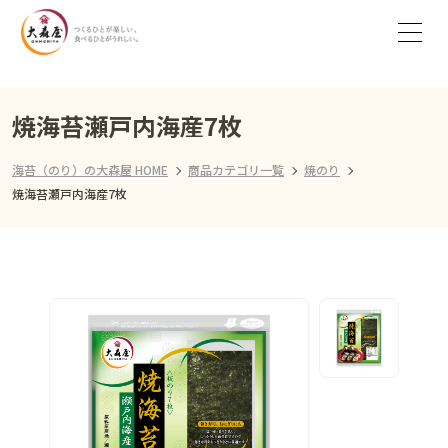
焼海苔瀬戸内海産7枚
海苔（のり）の大森屋 HOME
商品カテゴリ一覧
焼のり
焼海苔瀬戸内海産7枚