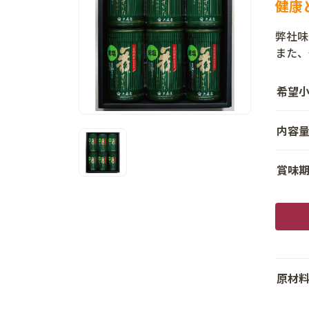
健康
弊社味
また、
希望
内容
賞味
原材