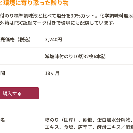
と環境に寄り添った贈り物
付のり標準調味液と比べて塩分を30％カット。化学調味料無
外箱はFSC認証マーク付きで環境にも配慮しています。
小売価格（税込）
3,240円
量
減塩味付のり10切32枚6本詰
期間
18ヶ月
購入する
料名
乾のり（国産）、砂糖、蛋白加水分解物
エキス、食塩、唐辛子、酵母エキス／酒