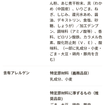
ん粉、あじ煮干粉末、具（わか
め（中国産）、いりごま、ね
ぎ、しじみ、還元水あめ、醤
油、デキストリン、食塩、砂
糖、しょうが）／加工デンプ
ン、調味料（アミノ酸等）、香
料、ピロリン酸鉄、カラメル色
素、酸化防止剤（Ｖ．Ｅ）、酸
味料、（一部に乳成分・小麦・
ごま・大豆・鶏肉・豚肉を含
む）
含有アレルゲン
特定原材料（義務品目）
乳成分、小麦
特定原材料に準ずるもの（推
奨品目)
ごま、大豆、鶏肉、豚肉