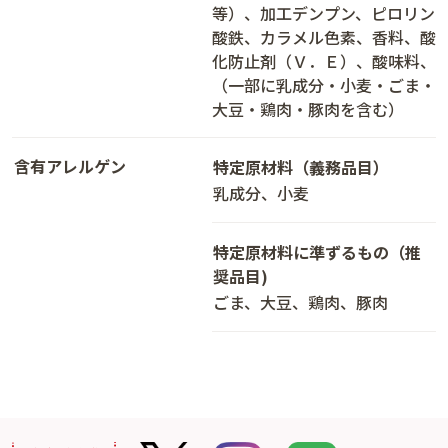
等）、加工デンプン、ピロリン
酸鉄、カラメル色素、香料、酸
化防止剤（Ｖ．Ｅ）、酸味料、
（一部に乳成分・小麦・ごま・
大豆・鶏肉・豚肉を含む）
含有アレルゲン
特定原材料（義務品目）
乳成分、小麦
特定原材料に準ずるもの（推
奨品目)
ごま、大豆、鶏肉、豚肉