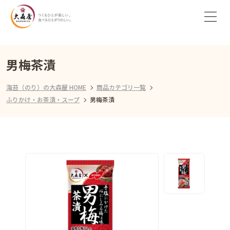
男梅茶漬
海苔（のり）の大森屋 HOME
商品カテゴリ一覧
ふりかけ・お茶漬・スープ
男梅茶漬