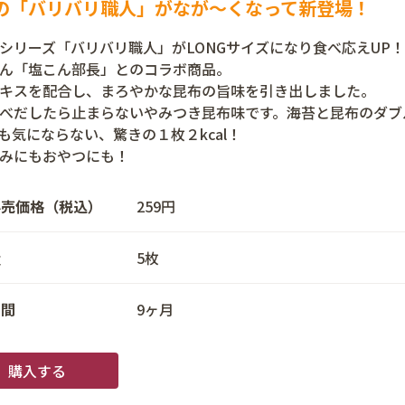
の「バリバリ職人」がなが～くなって新登場！
シリーズ「バリバリ職人」がLONGサイズになり食べ応えUP！
ん「塩こん部長」とのコラボ商品。
キスを配合し、まろやかな昆布の旨味を引き出しました。
べだしたら止まらないやみつき昆布味です。海苔と昆布のダブ
も気にならない、驚きの１枚２kcal！
みにもおやつにも！
小売価格（税込）
259円
量
5枚
期間
9ヶ月
購入する