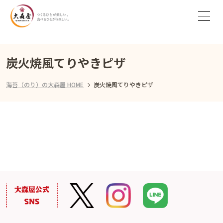
炭火焼風てりやきピザ
海苔（のり）の大森屋 HOME
炭火焼風てりやきピザ